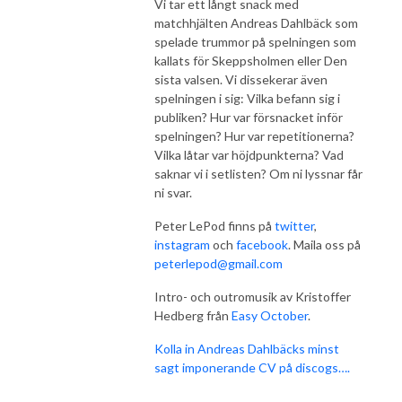
Vi tar ett långt snack med
matchhjälten Andreas Dahlbäck som
spelade trummor på spelningen som
kallats för Skeppsholmen eller Den
sista valsen. Vi dissekerar även
spelningen i sig: Vilka befann sig i
publiken? Hur var försnacket inför
spelningen? Hur var repetitionerna?
Vilka låtar var höjdpunkterna? Vad
saknar vi i setlisten? Om ni lyssnar får
ni svar.
Peter LePod finns på
twitter
,
instagram
och
facebook
. Maila oss på
peterlepod@gmail.com
Intro- och outromusik av Kristoffer
Hedberg från
Easy October
.
Kolla in Andreas Dahlbäcks minst
sagt imponerande CV på discogs….