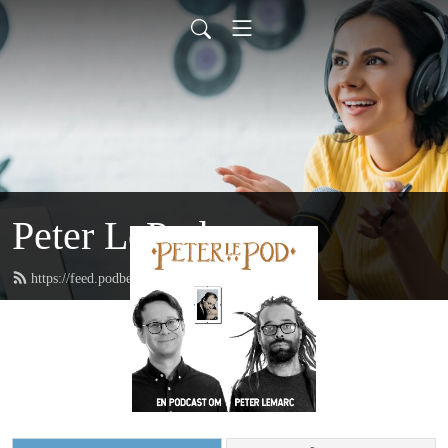
Peter LePod
https://feed.podbean.com/peterlepod/feed.xml