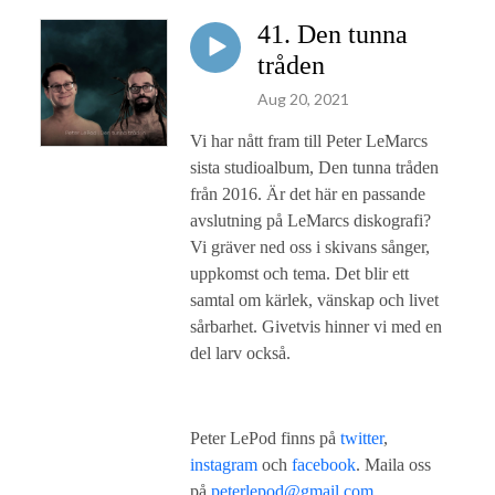
41. Den tunna
tråden
Aug 20, 2021
Vi har nått fram till Peter LeMarcs
sista studioalbum, Den tunna tråden
från 2016. Är det här en passande
avslutning på LeMarcs diskografi?
Vi gräver ned oss i skivans sånger,
uppkomst och tema. Det blir ett
samtal om kärlek, vänskap och livet
sårbarhet. Givetvis hinner vi med en
del larv också.
Peter LePod finns på
twitter
,
instagram
och
facebook
. Maila oss
på
peterlepod@gmail.com